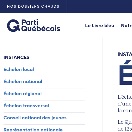
NOS DOSSIERS CHAUDS
Le Livre bleu
Notr
INST
INSTANCES
É
Échelon local
Échelon national
Échelon régional
L’éche
d’une 
Échelon transversal
la c
Conseil national des jeunes
Le Qu
de 125
Représentation nationale