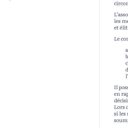
circo
L’asso
les me
et éli
Le con
a
b
c
d
l
Il po
en ra
décis
Lors 
si les
soumi