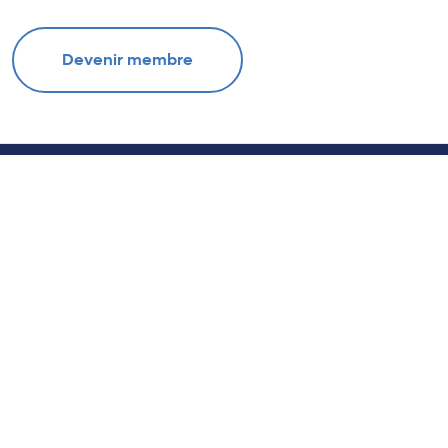
Devenir membre
NOS DOSSIERS CHAUDS
Notre
Un modèle viable en
Indé
immigration