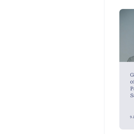
G
o
P
S
9 