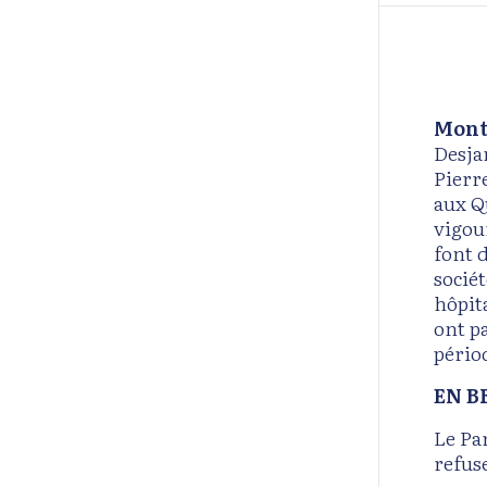
Montr
Desja
Pierr
aux Q
vigou
font 
sociét
hôpit
ont p
pério
EN B
Le Pa
refuse