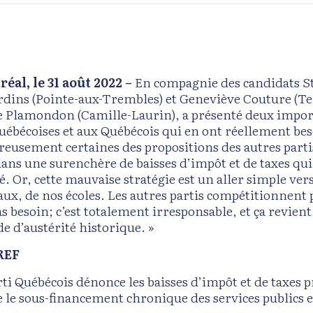
éal, le 31 août 2022 –
En compagnie des candidats S
rdins (Pointe-aux-Trembles) et Geneviève Couture (Ter
e Plamondon (Camille-Laurin), a présenté deux importa
uébécoises et aux Québécois qui en ont réellement beso
reusement certaines des propositions des autres partis 
dans une surenchère de baisses d’impôt et de taxes qu
é. Or, cette mauvaise stratégie est un aller simple ver
aux, de nos écoles. Les autres partis compétitionnent p
as besoin; c’est totalement irresponsable, et ça revie
de d’austérité historique. »
REF
rti Québécois dénonce les baisses d’impôt et de taxes p
 le sous-financement chronique des services publics et 