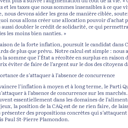
vent plus à suivre l’augmentation du coût de la vie. « 
s et les taxes que nous sommes insensibles à ce que 
e, nous devons aider les gens de manière ciblée, souten
uoi nous allons créer une allocation pouvoir d’achat 
s aussi doubler le crédit de solidarité, ce qui permett
les les moins bien nanties. »
raison de la forte inflation, poursuit le candidat dans
ards de plus que prévu. Notre calcul est simple : nou
n la somme que l’État a récoltée en surplus en raison
rix éviter de faire de l’argent sur le dos des citoyens
ortance de s’attaquer à l’absence de concurrence
aincre l’inflation à moyen et à long terme, le Parti Q
s’attaquer à l’absence de concurrence sur les marchés.
uvent essentiellement dans les domaines de l’alimenta
jeux, la position de la CAQ est de ne rien faire, de la
s présenter des propositions concrètes qui s’attaquent
s Paul St-Pierre Plamondon.