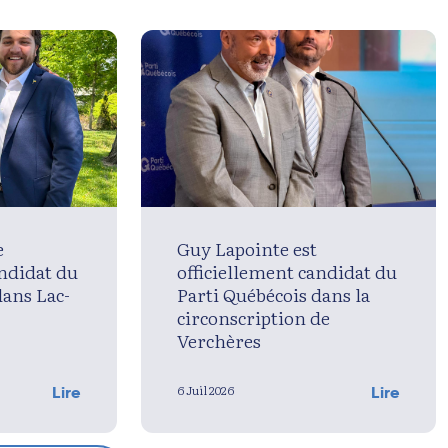
e
Guy Lapointe est
andidat du
officiellement candidat du
dans Lac-
Parti Québécois dans la
circonscription de
Verchères
6 Juil 2026
Lire
Lire