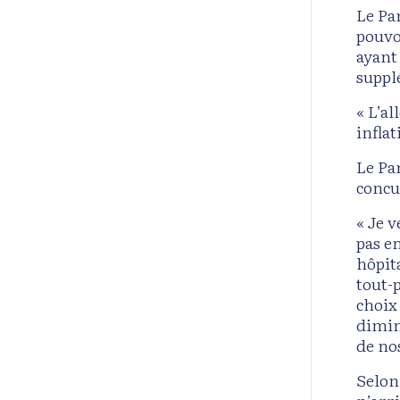
Le Pa
pouvo
ayant
suppl
« L’al
inflat
Le Pa
concu
« Je 
pas e
hôpit
tout-p
choix
dimin
de nos
Selon