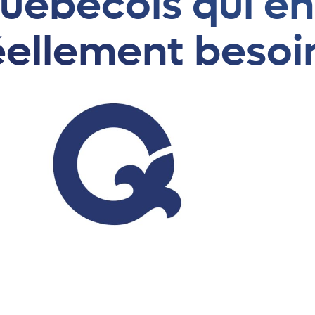
uébécois qui en
éellement besoi