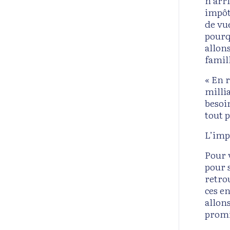
n’arri
impôt
de vu
pourq
allon
famil
« En 
milli
besoi
tout p
L’imp
Pour v
pour 
retro
ces en
allon
promi