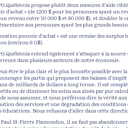
rti Québécois propose plutôt deux mesures d’aide ciblé
ir d’achat » (de 1200 $ pour les personnes ayant un rev
 un revenu entre 50 000 $ et 80 000 $), et doubler le c
émentaire aux personnes ayant les plus grands besoin
location pouvoir d’achat » est une remise des surplus 
ion (environ 6 G$).
rti Québécois entend également s’attaquer à la source 
rrence dans plusieurs secteurs de notre économie.
veux être le plus clair et le plus honnête possible ave
ncourager les partis qui proposent des baisses d’impôt
aux de milliards de dollars à long terme. Il est comp
etits ou de diminuer les soins aux aînés par pur calcul
 de nous assumer, et nous préférons dire la vérité aux 
ution des services et une dégradation des conditions d
 éducatrices. Nous refusons d’aller dans cette directio
 Paul St-Pierre Plamondon, il ne faut pas abandonner le