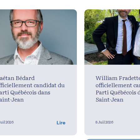
aétan Bédard
William Fradett
fficiellement candidat du
officiellement c
arti Québécois dans
Parti Québécois 
aint-Jean
Saint-Jean
Juil 2026
8 Juil 2026
Lire