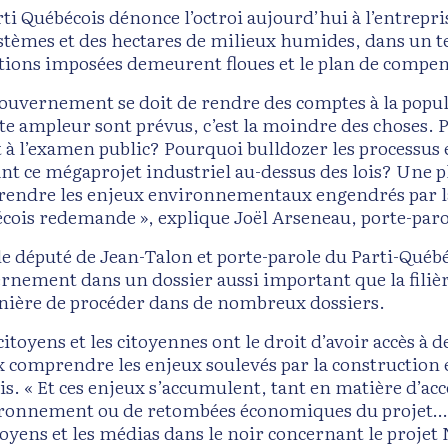
rti Québécois dénonce l’octroi aujourd’hui à l’entrep
stèmes et des hectares de milieux humides, dans un t
tions imposées demeurent floues et le plan de compensa
gouvernement se doit de rendre des comptes à la popul
tte ampleur sont prévus, c’est la moindre des choses. 
t à l’examen public? Pourquoi bulldozer les processus
nt ce mégaprojet industriel au-dessus des lois? Une p
endre les enjeux environnementaux engendrés par la c
cois redemande », explique Joël Arseneau, porte-par
le député de Jean-Talon et porte-parole du Parti-Québ
rnement dans un dossier aussi important que la filière 
nière de procéder dans de nombreux dossiers.
citoyens et les citoyennes ont le droit d’avoir accès à
 comprendre les enjeux soulevés par la construction et
is. « Et ces enjeux s’accumulent, tant en matière d’ac
ironnement ou de retombées économiques du projet… Le
itoyens et les médias dans le noir concernant le projet