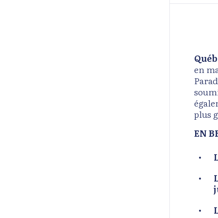
Québe
en ma
Parad
soumi
égale
plus g
EN B