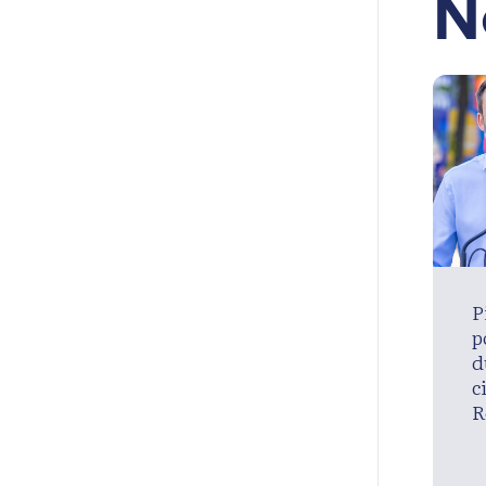
N
P
p
d
c
R