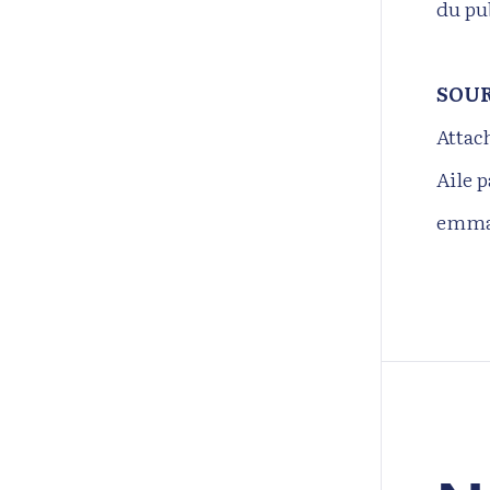
du pub
SOUR
Attac
Aile 
emma