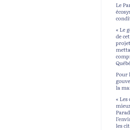
Le Pa
écosy
condi
« Le 
de ce
proje
metta
compr
Québé
Pour 
gouve
la ma
« Les 
mieux
Parad
l’env
les c