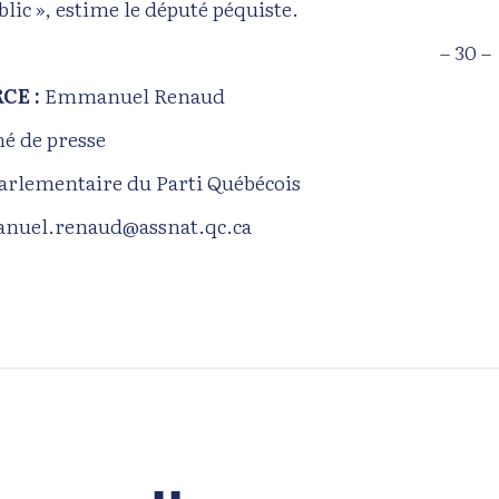
lic », estime le député péquiste.
– 30 –
CE :
Emmanuel Renaud
hé de presse
parlementaire du Parti Québécois
nuel.renaud@assnat.qc.ca