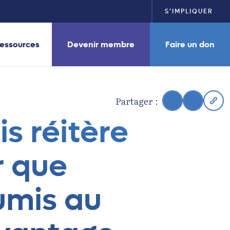
S’IMPLIQUER
essources
Devenir membre
Faire un don
Partager :
s réitère
 que
umis au