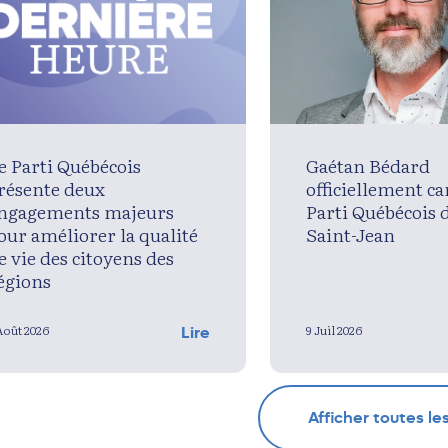
e Parti Québécois
Gaétan Bédard
résente deux
officiellement c
ngagements majeurs
Parti Québécois 
our améliorer la qualité
Saint-Jean
e vie des citoyens des
égions
Août 2026
9 Juil 2026
Lire
Afficher toutes le