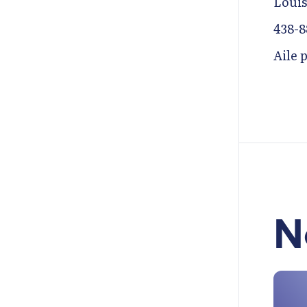
Louis
438-8
Aile 
N