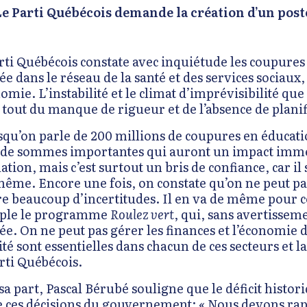
Le Parti Québécois demande la création d’un post
rti Québécois constate avec inquiétude les coupure
ée dans le réseau de la santé et des services sociaux,
nomie. L’instabilité et le climat d’imprévisibilité qu
 tout du manque de rigueur et de l’absence de planif
squ’on parle de 200 millions de coupures en éducatio
t de sommes importantes qui auront un impact immédia
ation, mais c’est surtout un bris de confiance, car il
même. Encore une fois, on constate qu’on ne peut pas 
e beaucoup d’incertitudes. Il en va de même pour c
ple le programme
Roulez vert
, qui, sans avertisseme
ée. On ne peut pas gérer les finances et l’économie de
ité sont essentielles dans chacun de ces secteurs et la
rti Québécois.
sa part, Pascal Bérubé souligne que le déficit histor
e ces décisions du gouvernement: « Nous devons rap