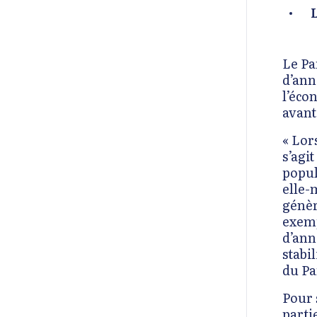
Le Pa
d’ann
l’éco
avant
« Lor
s’agi
popul
elle-
génèr
exem
d’ann
stabil
du Pa
Pour 
parti