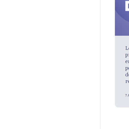
L
p
e
p
d
r
7 