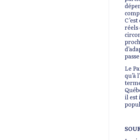
dépen
compt
C’est
réels
circo
proch
d’ada
passe
Le Pa
qu’à 
terme
Québé
il es
popul
SOUR