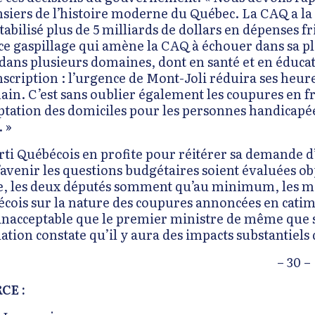
siers de l’histoire moderne du Québec. La CAQ a la d
abilisé plus de 5 milliards de dollars en dépenses fr
 ce gaspillage qui amène la CAQ à échouer dans sa pl
 dans plusieurs domaines, dont en santé et en éducati
nscription : l’urgence de Mont-Joli réduira ses heur
ain. C’est sans oublier également les coupures en 
ptation des domiciles pour les personnes handicapées
. »
rti Québécois en profite pour réitérer sa demande 
l’avenir les questions budgétaires soient évaluées 
, les deux députés somment qu’au minimum, les min
cois sur la nature des coupures annoncées en catimi
t inacceptable que le premier ministre de même que s
ation constate qu’il y aura des impacts substantiel
– 30 –
CE :