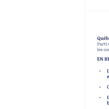
Québe
Parti
les c
EN B