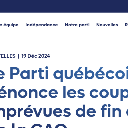
e équipe
Indépendance
Notre parti
Nouvelles
R
ELLES
| 19 Déc 2024
e Parti québéco
énonce les cou
mprévues de fin