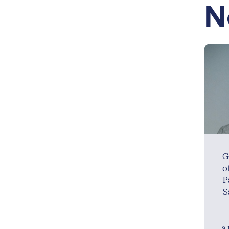
N
G
o
P
S
9 