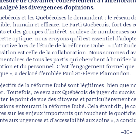
mesure de travailler concrètement à l’amélioratio
malgré les divergences d’opinions.
ébécois et les Québécoises le demandent : le réseau de 
sible, humain et efficace. Le Parti Québécois, fort des
nts et des groupes d’intérêt, soulève de nombreuses 
ette optique, nous croyons qu’il est essentiel d’adopte
ructive lors de l’étude de la réforme Dubé : « L’attitu
sition est celle de la collaboration. Nous sommes d’av
entaires de tous les partis qui cherchent à bonifier la
ation et du personnel. C’est l’engagement formel que
ique », a déclaré d’emblée Paul St-Pierre Plamondon.
bjectifs de la réforme Dubé sont légitimes, bien que 
er. Toutefois, ce sera aux Québécois de juger du succès
ter le point de vue des citoyens et particulièrement c
ssions entourant la réforme Dubé. Cela étant dit, je 
es sur les enjeux importants qui touchent le quotid
nte aux urgences et d’accessibilité aux soins », a conc
–30–