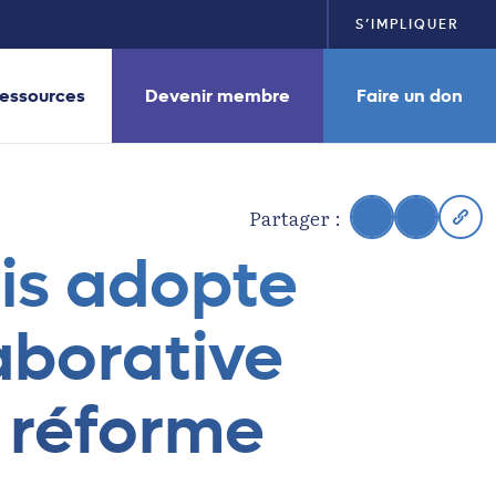
S’IMPLIQUER
essources
Devenir membre
Faire un don
Partager :
is adopte
aborative
e réforme