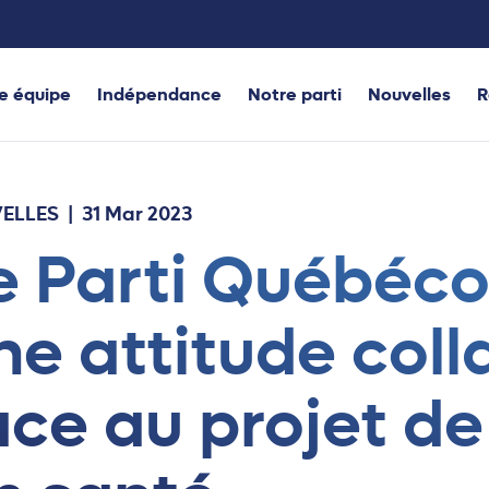
e équipe
Indépendance
Notre parti
Nouvelles
R
ELLES
| 31 Mar 2023
e Parti Québéco
ne attitude coll
ace au projet d