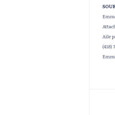
SOU
Emma
Attac
Aile 
(418) 
Emma