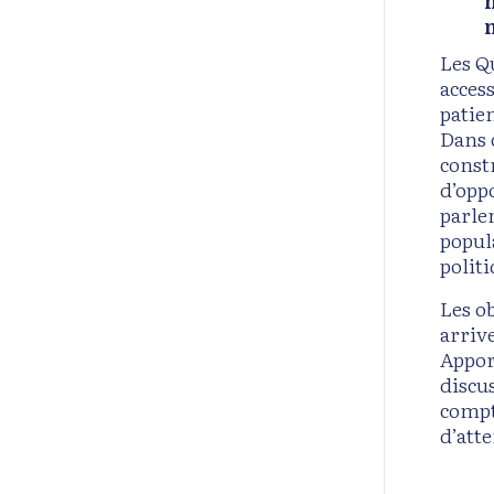
Les Qu
acces
patie
Dans c
const
d’oppo
parlem
popul
polit
Les o
arriv
Appor
discu
compt
d’atte