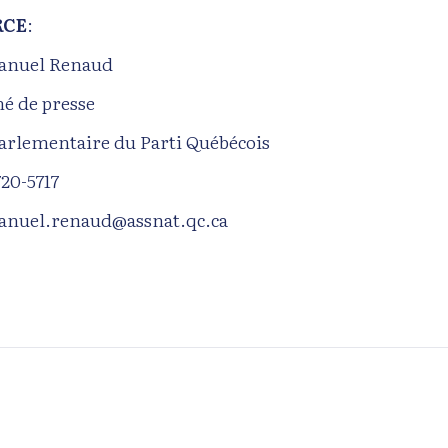
RCE
:
nuel Renaud
hé de presse
parlementaire du Parti Québécois
720-5717
nuel.renaud@assnat.qc.ca