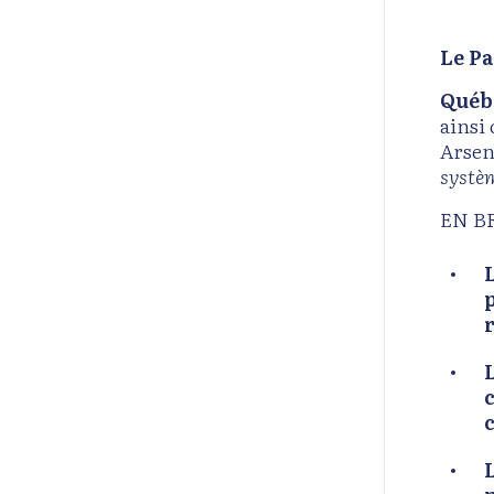
Le Pa
Québe
ainsi 
Arsen
systèm
EN B
r