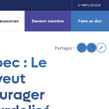
S’IMPLIQUER
essources
Devenir membre
Faire un don
Partager :
ec : Le
veut
ourager