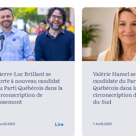
ierre-Luc Brillant se
Valérie Hamel se
orte à nouveau candidat
candidate du Par
u Parti Québécois dans la
Québécois dans l
irconscription de
circonscription 
osemont
du-Sud
Août 2026
7 Août 2026
Lire