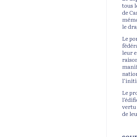
tous 
de Ca
mémoi
le dra
Le po
fédér
leur 
raiso
manif
nation
l’ini
Le pr
l’édi
vertu 
de le