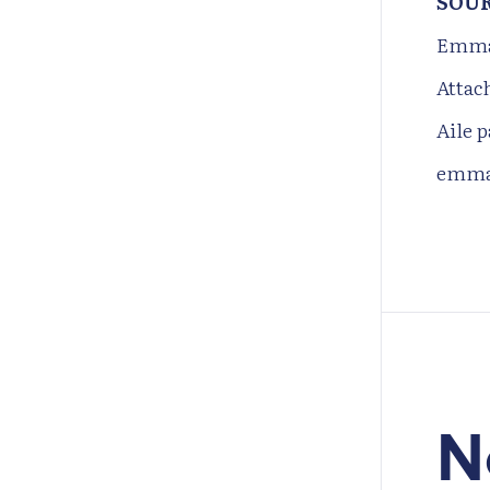
SOUR
Emma
Attac
Aile 
emma
N