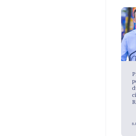
P
p
d
c
R
8 