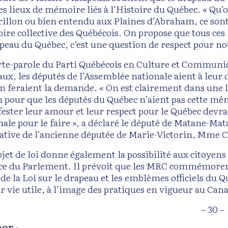
les lieux de mémoire liés à l’Histoire du Québec. « Qu’
rillon ou bien entendu aux Plaines d’Abraham, ce sont
re collective des Québécois. On propose que tous ces l
peau du Québec, c’est une question de respect pour notr
rte-parole du Parti Québécois en Culture et Communi
aux, les députés de l’Assemblée nationale aient à leur
en feraient la demande. « On est clairement dans une l
n pour que les députés du Québec n’aient pas cette même
ester leur amour et leur respect pour le Québec devrai
ale pour le faire », a déclaré le député de Matane-Mata
tiative de l’ancienne députée de Marie-Victorin, Mme 
ojet de loi donne également la possibilité aux citoyen
fice du Parlement. Il prévoit que les MRC commémorent
de la Loi sur le drapeau et les emblèmes officiels du Q
ur vie utile, à l’image des pratiques en vigueur au Can
– 30 –