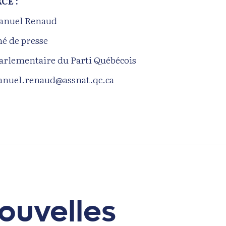
CE :
nuel Renaud
hé de presse
parlementaire du Parti Québécois
nuel.renaud@assnat.qc.ca
ouvelles