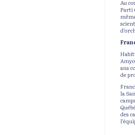
Au co
Parti
même,
scient
d’orch
Franc
Habit
Amyot,
ans c
de pr
Franc
la San
campa
Québé
des c
l’équi