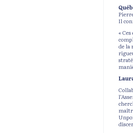
Québe
Pierr
Il co
« Ces
compl
de la
rigue
strat
maniè
Laura
Colla
l’Asse
cherc
maîtr
Unpoi
disce