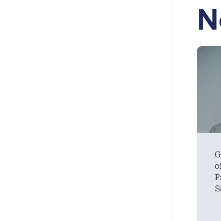
N
G
o
P
S