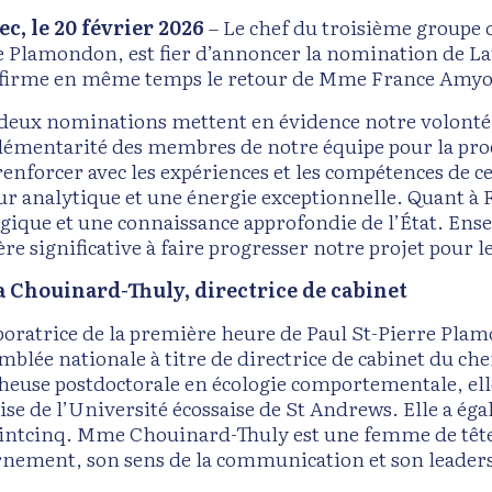
c, le 20 février 2026
– Le chef du troisième groupe d
e Plamondon, est fier d’annoncer la nomination de L
nfirme en même temps le retour de Mme France Amyot au
 deux nominations mettent en évidence notre volonté de
émentarité des membres de notre équipe pour la prochai
 renforcer avec les expériences et les compétences d
ur analytique et une énergie exceptionnelle. Quant à 
égique et une connaissance approfondie de l’État. Ens
re significative à faire progresser notre projet pour 
 Chouinard-Thuly, directrice de cabinet
boratrice de la première heure de Paul St-Pierre Pla
mblée nationale à titre de directrice de cabinet du chef
heuse postdoctorale en écologie comportementale, elle
ise de l’Université écossaise de St Andrews. Elle a ég
ntcinq. Mme Chouinard-Thuly est une femme de tête r
rnement, son sens de la communication et son leader