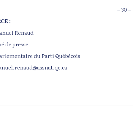
– 30 –
CE :
nuel Renaud
hé de presse
parlementaire du Parti Québécois
nuel.renaud@assnat.qc.ca