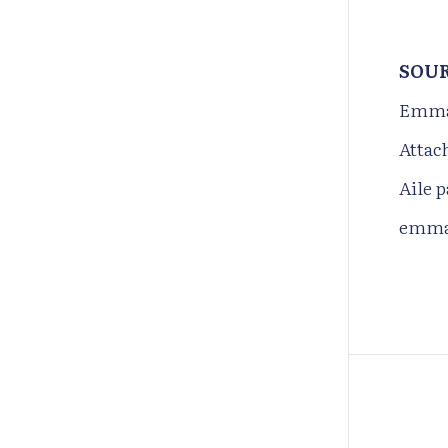
SOUR
Emma
Attac
Aile 
emma