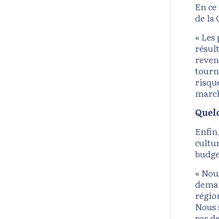
En ce 
de la 
« Les
résul
reven
tourn
risqu
march
Quel
Enfin
cultur
budge
« Nou
deman
région
Nous 
pas d