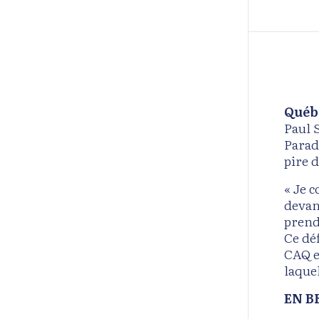
Québ
Paul 
Parad
pire d
« Je 
devant
prend
Ce déf
CAQ e
laquel
EN B