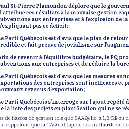
Paul St-Pierre Plamondon déplore que le gouverne
l attribue ces résultats à la mauvaise gestion caq
subventions aux entreprises et à l’explosion de la
’expliquant pas ce déficit;
e Parti Québécois est d’avis que le plan de retour
crédible et fait preuve de jovialisme sur l’augme
Afin de revenir à l’équilibre budgétaire, le PQ p
subventions aux entreprises et de réduire la bure
Le Parti Québécois est d’avis que les mesures ann
exportations des entreprises sont inefficaces et 
nouveaux revenus d’exportation;
Le Parti Québécois s’interroge sur l’ajout répété 
e la liste des projets en planification qui ne se r
s de fiascos de gestion tels que SAAQclic, à 1,2 G$ ou 
s, rappelons que la CAQ a dilapidé des milliards de dol