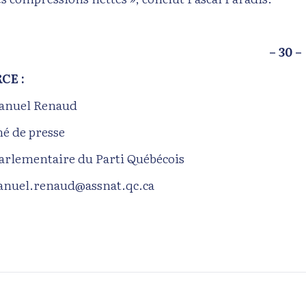
– 30 –
CE :
nuel Renaud
hé de presse
parlementaire du Parti Québécois
nuel.renaud@assnat.qc.ca