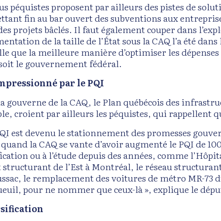
us péquistes proposent par ailleurs des pistes de solu
ttant fin au bar ouvert des subventions aux entreprise
des projets bâclés. Il faut également couper dans l’exp
entation de la taille de l’État sous la CAQ l’a été dans
lle que la meilleure manière d’optimiser les dépenses 
 soit le gouvernement fédéral.
mpressionné par le PQI
la gouverne de la CAQ, le Plan québécois des infrastr
le, croient par ailleurs les péquistes, qui rappellent 
PQI est devenu le stationnement des promesses gouvern
 quand la CAQ se vante d’avoir augmenté le PQI de 100 
fication ou à l’étude depuis des années, comme l’Hôpit
t structurant de l’Est à Montréal, le réseau structuran
ssac, le remplacement des voitures de métro MR-73 du 
euil, pour ne nommer que ceux-là », explique le dépu
sification