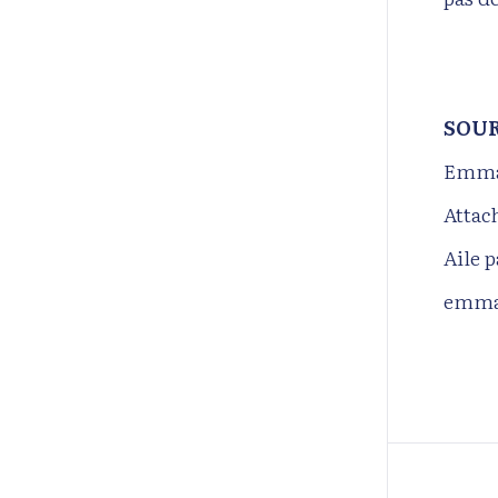
SOUR
Emma
Attac
Aile 
emma