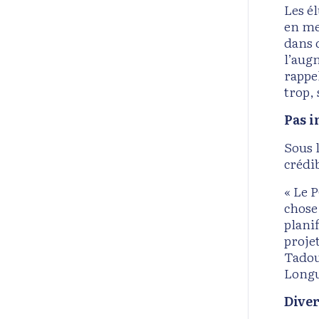
Les él
en me
dans 
l’augm
rappe
trop,
Pas i
Sous 
crédib
« Le 
chose
plani
proje
Tadou
Longu
Diver