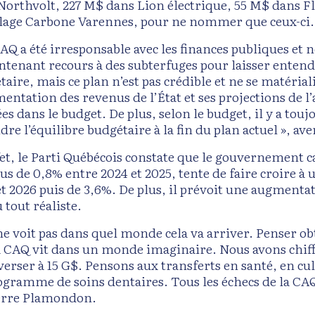
Northvolt, 227 M$ dans Lion électrique, 55 M$ dans 
lage Carbone Varennes, pour ne nommer que ceux-ci.
AQ a été irresponsable avec les finances publiques et n
ntenant recours à des subterfuges pour laisser entendr
aire, mais ce plan n’est pas crédible et ne se matérial
mentation des revenus de l’État et ses projections de l
ées dans le budget. De plus, selon le budget, il y a to
dre l’équilibre budgétaire à la fin du plan actuel », a
fet, le Parti Québécois constate que le gouvernement 
us de 0,8% entre 2024 et 2025, tente de faire croire 
et 2026 puis de 3,6%. De plus, il prévoit une augmentat
 tout réaliste.
ne voit pas dans quel monde cela va arriver. Penser o
a CAQ vit dans un monde imaginaire. Nous avons chiff
verser à 15 G$. Pensons aux transferts en santé, en cu
ogramme de soins dentaires. Tous les échecs de la CAQ
erre Plamondon.