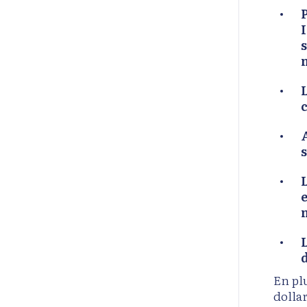
I
n
L
d
En plu
dollar