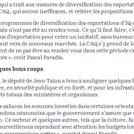
qui a trait aux mesures de diversification des exportat
CAQ, qui seront inefficaces, et réitère les proposition
 programmes de diversification des exportations d’IQ 
tats n’ont pas été au rendez-vous. Ce qu’il faut faire,
us d’exportation pour créer un incitatif, sans bureauc
ent vers de nouveaux marchés. La CAQ s’y prend de l
ent de ne pas être au rendez-vous dans cette période c
és », croit Pascal Paradis.
ques bons coups
, le député de Jean-Talon a tenu à souligner quelque
e, en sécurité publique et en forêt, et pour les infrast
ts totaux des ministères et organismes.
s saluons les sommes investies dans certaines orientat
dons néanmoins que le gouvernement s’assure que c
. Ce secteur et quelques autres, tels que la culture, f
surveillerons cependant avec attention les budgets 
es compressions nettes », conclut Pascal Paradis.