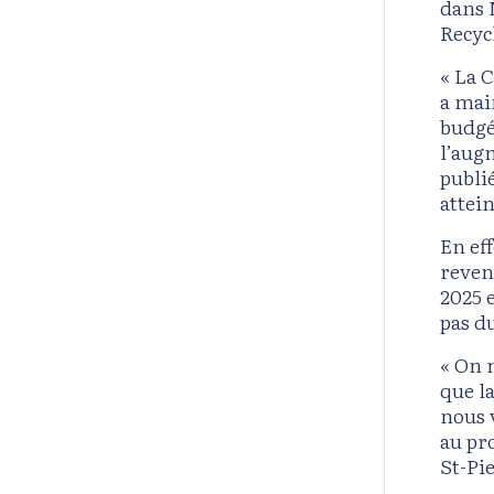
dans 
Recyc
« La C
a mai
budgét
l’aug
publi
attein
En ef
reven
2025 
pas du
« On 
que l
nous 
au pr
St-Pi