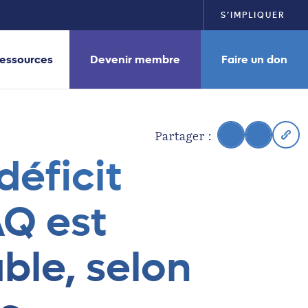
S’IMPLIQUER
essources
Devenir membre
Faire un don
Partager :
déficit
AQ est
ble, selon