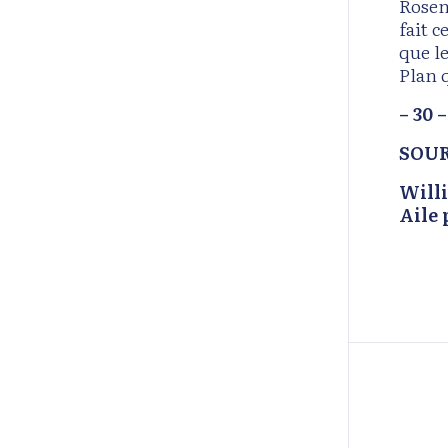
Rosem
fait c
que l
Plan 
– 30 –
SOUR
Will
Aile 