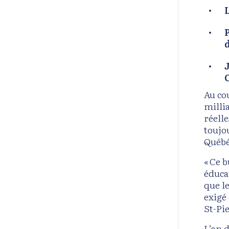
d
Au co
millia
réelle
toujo
Québé
« Ce 
éducat
que le
exigé
St-Pi
L’an d