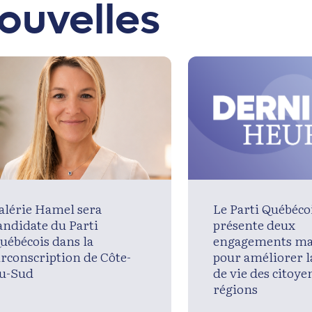
ouvelles
alérie Hamel sera
Le Parti Québéco
andidate du Parti
présente deux
uébécois dans la
engagements ma
irconscription de Côte-
pour améliorer l
u-Sud
de vie des citoye
régions