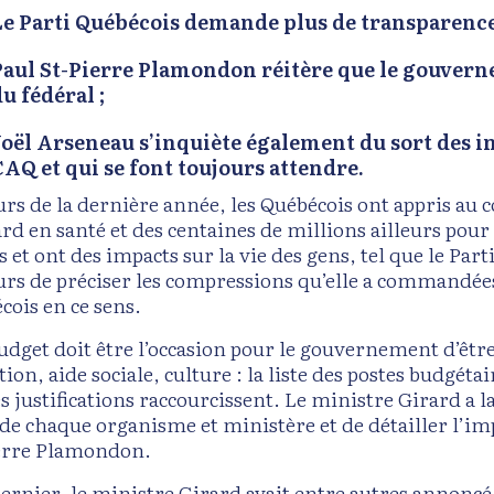
Le Parti Québécois demande plus de transparence
P
aul St-Pierre Plamondon réitère que le gouverne
u fédéral ;
Joël Arseneau s’inquiète également du sort des i
CAQ et qui se font toujours attendre.
urs de la dernière année, les Québécois ont appris au
rd en santé et des centaines de millions ailleurs pour 
s et ont des impacts sur la vie des gens, tel que le Par
urs de préciser les compressions qu’elle a commandées
cois en ce sens.
budget doit être l’occasion pour le gouvernement d’êtr
ion, aide sociale, culture : la liste des postes budgét
s justifications raccourcissent. Le ministre Girard a l
 de chaque organisme et ministère et de détailler l’imp
erre Plamondon.
ernier, le ministre Girard avait entre autres annoncé l