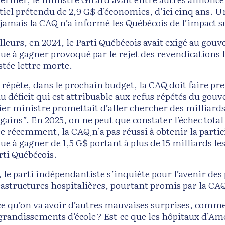
tiel prétendu de 2,9 G$ d’économies, d’ici cinq ans. 
 jamais la CAQ n’a informé les Québécois de l’impact su
illeurs, en 2024, le Parti Québécois avait exigé au go
e à gagner provoqué par le rejet des revendications 
stée lettre morte.
e répète, dans le prochain budget, la CAQ doit faire pr
u déficit qui est attribuable aux refus répétés du gouv
er ministre promettait d’aller chercher des milliards d
 gains”. En 2025, on ne peut que constater l’échec tot
e récemment, la CAQ n’a pas réussi à obtenir la parti
 à gagner de 1,5 G$ portant à plus de 15 milliards les 
rti Québécois.
, le parti indépendantiste s’inquiète pour l’avenir des
rastructures hospitalières, pourtant promis par la CA
-ce qu’on va avoir d’autres mauvaises surprises, comme
agrandissements d’école ? Est-ce que les hôpitaux d’