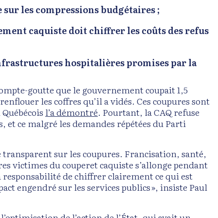
 sur les
compressions budgétaires ;
ment caquiste doit chiffrer les coûts des refus
nfrastructures hospitalières promises par la
 compte-goutte que le gouvernement coupait 1,5
renflouer les coffres qu’il a vidés. Ces coupures sont
ti Québécois
l’a démontré
. Pourtant, la CAQ refuse
, et ce malgré les demandes répétées du Parti
e transparent sur les coupures. Francisation, santé,
aires victimes du couperet caquiste s’allonge pendant
a responsabilité de chiffrer clairement ce qui est
act engendré sur les services publics », insiste Paul
’optimisation de l’action de l’État, qui avait un