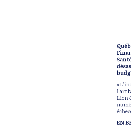
Québe
Finan
Santé
désas
budgé
« L’in
l’arr
Lion 
numér
échecs
EN B