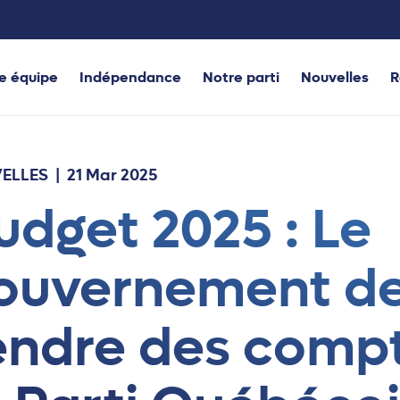
e équipe
Indépendance
Notre parti
Nouvelles
R
ELLES
| 21 Mar 2025
udget 2025 : Le
ouvernement d
endre des compt