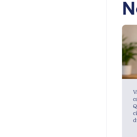
N
V
c
Q
c
d