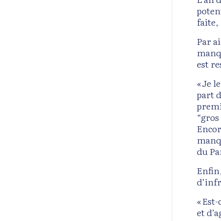
poten
faite,
Par a
manqu
est re
« Je l
part d
premi
“gros
Encor
manque
du Pa
Enfin
d’inf
« Est
et d’