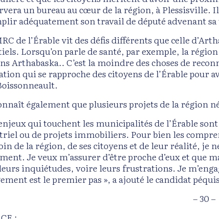
vera un bureau au cœur de la région, à Plessisville. Il
plir adéquatement son travail de député advenant sa v
MRC de l’Érable vit des défis différents que celle d’Ar
iels. Lorsqu’on parle de santé, par exemple, la région 
ans Arthabaska.. C’est la moindre des choses de reconna
ation qui se rapproche des citoyens de l’Érable pour av
Boissonneault.
connaît également que plusieurs projets de la région né
 enjeux qui touchent les municipalités de l’Érable so
triel ou de projets immobiliers. Pour bien les compre
oin de la région, de ses citoyens et de leur réalité, je 
ment. Je veux m’assurer d’être proche d’eux et que ma 
 leurs inquiétudes, voire leurs frustrations. Je m’enga
ement est le premier pas », a ajouté le candidat péquis
– 30 –
CE :