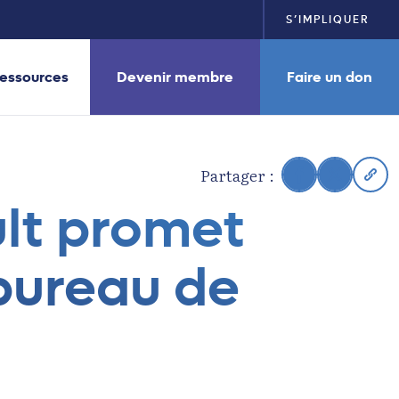
S’IMPLIQUER
essources
Devenir membre
Faire un don
Partager :
lt promet
bureau de