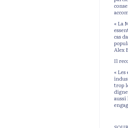
conser
accom
« La 
essent
cas d
popul
Alex 
Il re
« Les
indus
trop l
digne
aussi
engag
SOUR