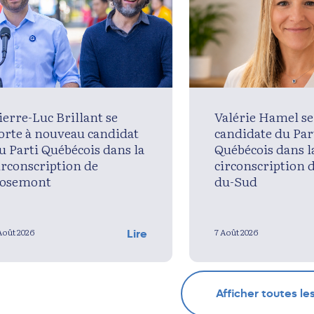
ierre-Luc Brillant se
Valérie Hamel se
orte à nouveau candidat
candidate du Par
u Parti Québécois dans la
Québécois dans l
irconscription de
circonscription 
osemont
du-Sud
Août 2026
7 Août 2026
Lire
Afficher toutes le