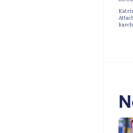
Katri
Attac
karc
N