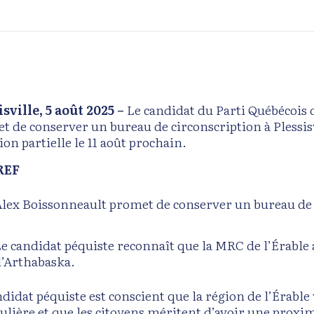
isville, 5 août 2025 –
Le candidat du Parti Québécois 
t de conserver un bureau de circonscription à Plessisvi
tion partielle le 11 août prochain.
REF
lex Boissonneault promet de conserver un bureau de ci
e candidat péquiste reconnaît que la MRC de l’Érable 
’Arthabaska.
ndidat péquiste est conscient que la région de l’Érabl
culière et que les citoyens méritent d’avoir une proxim