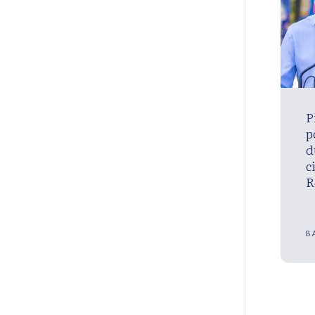
P
p
d
c
R
8 