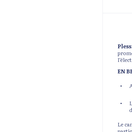
Pless
prome
l’élec
EN B
A
L
d
Le ca
parti