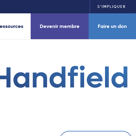
S’IMPLIQUER
essources
Devenir membre
Faire un don
Handfield