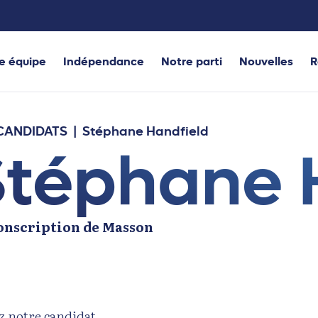
e équipe
Indépendance
Notre parti
Nouvelles
R
CANDIDATS
| Stéphane Handfield
Stéphane 
onscription de Masson
z notre candidat